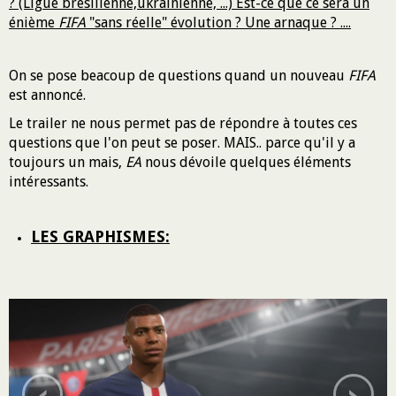
? (Ligue brésilienne,ukrainienne, ...) Est-ce que ce sera un
énième
FIFA
"sans réelle" évolution ? Une arnaque ? ....
On se pose beacoup de questions quand un nouveau
FIFA
est annoncé.
Le trailer ne nous permet pas de répondre à toutes ces
questions que l'on peut se poser. MAIS.. parce qu'il y a
toujours un mais,
EA
nous dévoile quelques éléments
intéressants.
LES GRAPHISMES:
‹
›