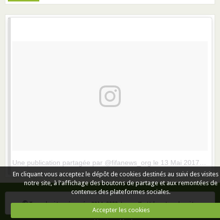
Une publication partagée par @fifanews_org
le
13 Mai 2017 à 10h17 PDT
En cliquant vous acceptez le dépôt de cookies destinés au suivi des visites
notre site, à l'affichage des boutons de partage et aux remontées de
contenus des plateformes sociales.
© 
Tous droits réservés 2014-2022 Lucas M. Webmaster du site
Accepter les cookies